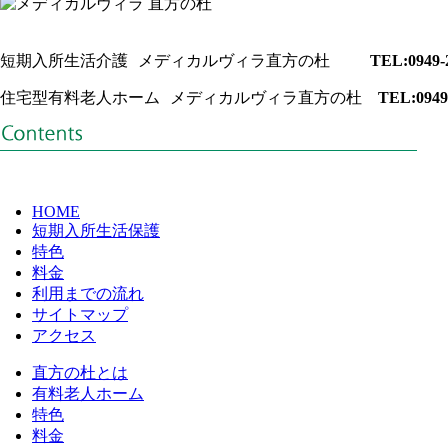
短期入所生活介護
メディカルヴィラ直方の杜
TEL:0949-
住宅型有料老人ホーム
メディカルヴィラ直方の杜
TEL:0949
HOME
短期入所生活保護
特色
料金
利用までの流れ
サイトマップ
アクセス
直方の杜とは
有料老人ホーム
特色
料金